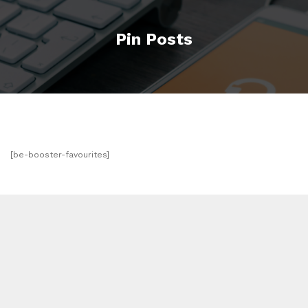
Pin Posts
[be-booster-favourites]